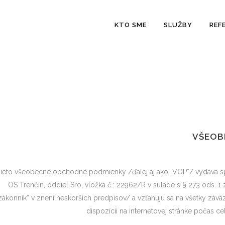
KTO SME
SLUŽBY
REF
VŠEOB
ieto všeobecné obchodné podmienky /ďalej aj ako „VOP“/ vydáva spol
OS Trenčín, oddiel Sro, vložka č.: 22962/R v súlade s § 273 ods.
zákonník“ v znení neskorších predpisov/ a vzťahujú sa na všetky závä
dispozícii na internetovej stránke počas ce