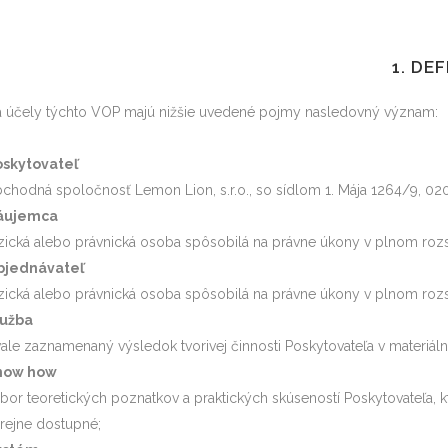
1. DE
 účely týchto VOP majú nižšie uvedené pojmy nasledovný význam:
oskytovateľ
chodná spoločnosť Lemon Lion, s.r.o., so sídlom 1. Mája 1264/9, 020 
áujemca
zická alebo právnická osoba spôsobilá na právne úkony v plnom rozs
bjednávateľ
zická alebo právnická osoba spôsobilá na právne úkony v plnom rozsa
lužba
vale zaznamenaný výsledok tvorivej činnosti Poskytovateľa v materiá
now how
bor teoretických poznatkov a praktických skúseností Poskytovateľa, kt
rejne dostupné;