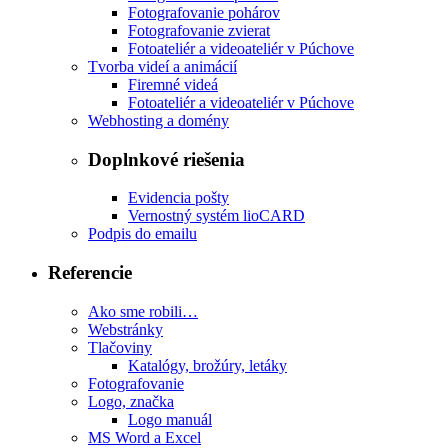
Fotografovanie pohárov
Fotografovanie zvierat
Fotoateliér a videoateliér v Púchove
Tvorba videí a animácií
Firemné videá
Fotoateliér a videoateliér v Púchove
Webhosting a domény
Doplnkové riešenia
Evidencia pošty
Vernostný systém lioCARD
Podpis do emailu
Referencie
Ako sme robili…
Webstránky
Tlačoviny
Katalógy, brožúry, letáky
Fotografovanie
Logo, značka
Logo manuál
MS Word a Excel