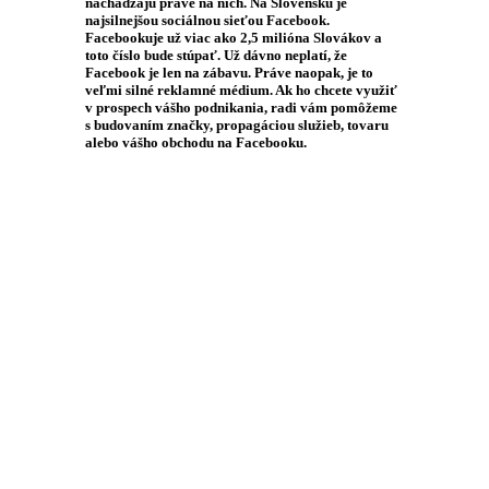
nachádzajú práve na nich. Na Slovensku je
najsilnejšou sociálnou sieťou Facebook.
Facebookuje už viac ako 2,5 milióna Slovákov a
toto číslo bude stúpať. Už dávno neplatí, že
Facebook je len na zábavu. Práve naopak, je to
veľmi silné reklamné médium. Ak ho chcete využiť
v prospech vášho podnikania, radi vám pomôžeme
s budovaním značky, propagáciou služieb, tovaru
alebo vášho obchodu na Facebooku.