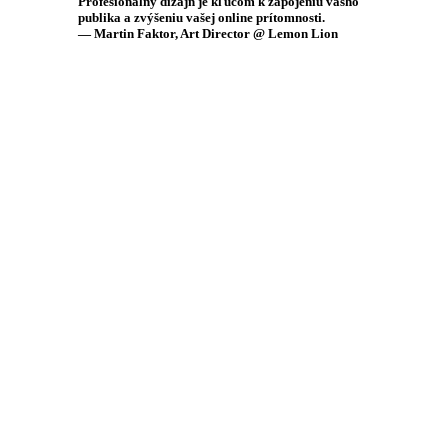
Profesionálny dizajn je kľúčom k zapojeniu vášho
publika a zvýšeniu vašej online prítomnosti.
— Martin Faktor, Art Director @ Lemon Lion