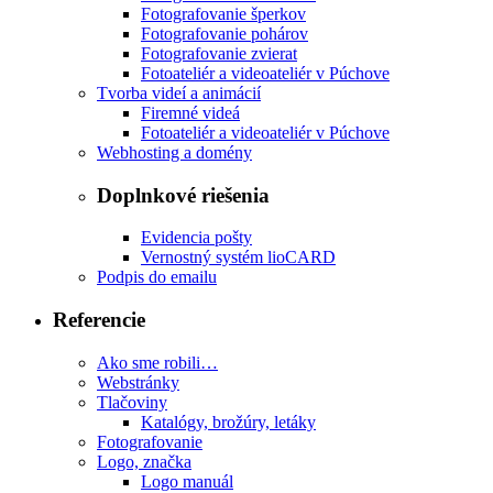
Fotografovanie šperkov
Fotografovanie pohárov
Fotografovanie zvierat
Fotoateliér a videoateliér v Púchove
Tvorba videí a animácií
Firemné videá
Fotoateliér a videoateliér v Púchove
Webhosting a domény
Doplnkové riešenia
Evidencia pošty
Vernostný systém lioCARD
Podpis do emailu
Referencie
Ako sme robili…
Webstránky
Tlačoviny
Katalógy, brožúry, letáky
Fotografovanie
Logo, značka
Logo manuál