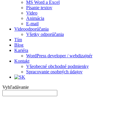
MS Word a Excel
Písanie textov
Video
Animácia
E-mail
Videoodporúčania
Všetky odporúčania
Tím
Blog
Kariéra
WordPress developer / webdizajnér
Kontakt
Všeobecné obchodné podmienky
Spracovanie osobných údajov
Vyhľadávanie