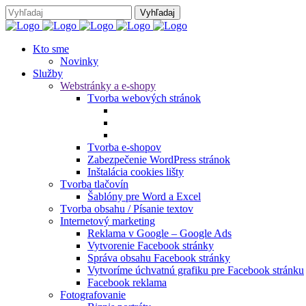
Kto sme
Novinky
Služby
Webstránky a e-shopy
Tvorba webových stránok
Tvorba e-shopov
Zabezpečenie WordPress stránok
Inštalácia cookies lišty
Tvorba tlačovín
Šablóny pre Word a Excel
Tvorba obsahu / Písanie textov
Internetový marketing
Reklama v Google – Google Ads
Vytvorenie Facebook stránky
Správa obsahu Facebook stránky
Vytvoríme úchvatnú grafiku pre Facebook stránku
Facebook reklama
Fotografovanie