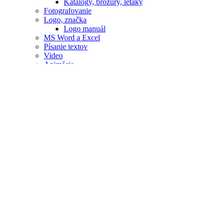
Katalógy, brožúry, letáky
Fotografovanie
Logo, značka
Logo manuál
MS Word a Excel
Písanie textov
Video
Animácia
E-mail
Videoodporúčania
Všetky odporúčania
Tím
Blog
Kariéra
WordPress developer / webdizajnér
Kontakt
Všeobecné obchodné podmienky
Spracovanie osobných údajov
Kto sme
Novinky
Služby
Webstránky a e-shopy