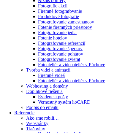
Biznis portréty
Fotografie akcií
Firemné fotografovanie
Produktové fotografie
Fotografovanie zamestnancov
Fotenie firemných priestorov
Fotografovanie jedla
Fotenie hotelov
Fotografovanie referencií
Fotografovanie šperkov
Fotografovanie pohárov
Fotografovanie zvierat
Fotoateliér a videoateliér v Púchove
Tvorba videí a animácií
Firemné videá
Fotoateliér a videoateliér v Púchove
Webhosting a domény
Doplnkové riešenia
Evidencia pošty
Vernostný systém lioCARD
Podpis do emailu
Referencie
Ako sme robili…
Webstránky
Tlačoviny