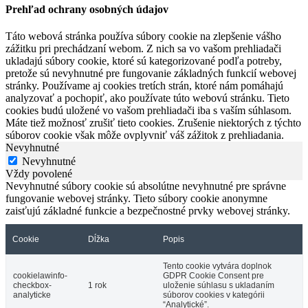
Prehľad ochrany osobných údajov
Táto webová stránka používa súbory cookie na zlepšenie vášho
zážitku pri prechádzaní webom. Z nich sa vo vašom prehliadači
ukladajú súbory cookie, ktoré sú kategorizované podľa potreby,
pretože sú nevyhnutné pre fungovanie základných funkcií webovej
stránky. Používame aj cookies tretích strán, ktoré nám pomáhajú
analyzovať a pochopiť, ako používate túto webovú stránku. Tieto
cookies budú uložené vo vašom prehliadači iba s vaším súhlasom.
Máte tiež možnosť zrušiť tieto cookies. Zrušenie niektorých z týchto
súborov cookie však môže ovplyvniť váš zážitok z prehliadania.
Nevyhnutné
Nevyhnutné
Vždy povolené
Nevyhnutné súbory cookie sú absolútne nevyhnutné pre správne
fungovanie webovej stránky. Tieto súbory cookie anonymne
zaisťujú základné funkcie a bezpečnostné prvky webovej stránky.
Cookie
Dĺžka
Popis
Tento cookie vytvára doplnok
cookielawinfo-
GDPR Cookie Consent pre
checkbox-
1 rok
uloženie súhlasu s ukladaním
analyticke
súborov cookies v kategórii
“Analytické”.