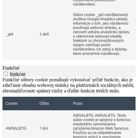
rozpoznanie jedinečných
návštevníkov.
Súbor cookie _gid nainštalovaný
službou Google Analytics ukladá
informácie o tom, ako návštevníci
používajú webovú stránku, a
zároveň vytvára analytickú správu
_gid
1 deň
o výkonnosti webovej lokality.
Niektoré zo zhromažďovaných
údajov zahŕňajú počet
návštevníkov, ich zdroj a stránky,
ktoré anonymne navštevujú.
Funkčné
funkcne
Funkčné súbory cookie pomáhajú vykonávať určité funkcie, ako je
zdieľanie obsahu webovej stránky na platformách sociálnych médií,
zhromažďovanie spätnej väzby a ďalšie funkcie tretích strán.
Cookie
Dĺžka
Popis
AWSALBTG. AWSALBTG. Tento
súbor cookie je spojený s funkciou
elastického vyrovnávania
AWSALBTG
7 dní
zaťaženia Amazon Web Services.
Používa sa na rešpektovanie
lepivých relácií a umožnenie