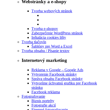
Webstránky a e-shopy
Tvorba webových stránok
Tvorba e-shopov
Zabezpečenie WordPress stránok
Inštalácia cookies lišty
Tvorba tlačovín
Šablóny pre Word a Excel
Tvorba obsahu / Písanie textov
Internetový marketing
Reklama v Google – Google Ads
Vytvorenie Facebook stránky
Správa obsahu Facebook stránky
Vytvoríme úchvatnú grafiku pre Facebook
stránku
Facebook reklama
Fotografovanie
Biznis portréty
Fotografie akcií
Firemné fotografovanie