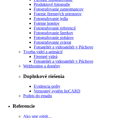
Produktové fotografie
Fotografovanie zamestnancov
Fotenie firemných priestorov
Fotografovanie jedla
Fotenie hotelov
Fotografovanie referencií
Fotografovanie šperkov
Fotografovanie pohárov
Fotografovanie zvierat
Fotoateliér a videoateliér v Púchove
Tvorba videí a animácií
Firemné videá
Fotoateliér a videoateliér v Púchove
Webhosting a domény
Doplnkové riešenia
Evidencia pošty
Vernostný systém lioCARD
Podpis do emailu
Referencie
Ako sme robili…