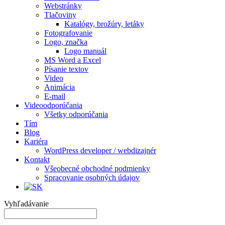
Webstránky
Tlačoviny
Katalógy, brožúry, letáky
Fotografovanie
Logo, značka
Logo manuál
MS Word a Excel
Písanie textov
Video
Animácia
E-mail
Videoodporúčania
Všetky odporúčania
Tím
Blog
Kariéra
WordPress developer / webdizajnér
Kontakt
Všeobecné obchodné podmienky
Spracovanie osobných údajov
Vyhľadávanie