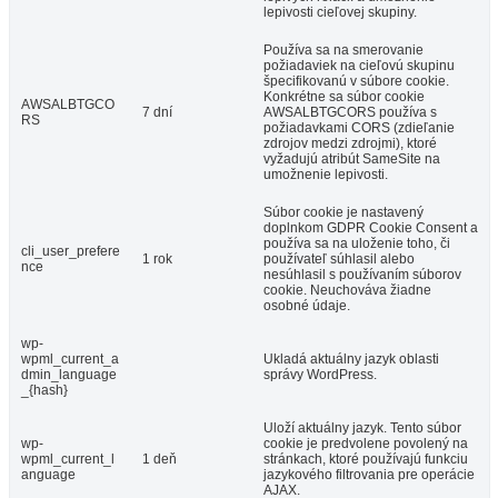
lepivosti cieľovej skupiny.
Používa sa na smerovanie
požiadaviek na cieľovú skupinu
špecifikovanú v súbore cookie.
Konkrétne sa súbor cookie
AWSALBTGCO
7 dní
AWSALBTGCORS používa s
RS
požiadavkami CORS (zdieľanie
zdrojov medzi zdrojmi), ktoré
vyžadujú atribút SameSite na
umožnenie lepivosti.
Súbor cookie je nastavený
doplnkom GDPR Cookie Consent a
používa sa na uloženie toho, či
cli_user_prefere
1 rok
používateľ súhlasil alebo
nce
nesúhlasil s používaním súborov
cookie. Neuchováva žiadne
osobné údaje.
wp-
wpml_current_a
Ukladá aktuálny jazyk oblasti
dmin_language
správy WordPress.
_{hash}
Uloží aktuálny jazyk. Tento súbor
wp-
cookie je predvolene povolený na
wpml_current_l
1 deň
stránkach, ktoré používajú funkciu
anguage
jazykového filtrovania pre operácie
AJAX.