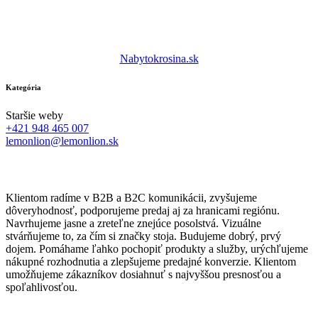
Nabytokrosina.sk
Kategória
Staršie weby
+421 948 465 007
lemonlion@lemonlion.sk
Klientom radíme v B2B a B2C komunikácii, zvyšujeme
dôveryhodnosť, podporujeme predaj aj za hranicami regiónu.
Navrhujeme jasne a zreteľne znejúce posolstvá. Vizuálne
stvárňujeme to, za čím si značky stoja. Budujeme dobrý, prvý
dojem. Pomáhame ľahko pochopiť produkty a služby, urýchľujeme
nákupné rozhodnutia a zlepšujeme predajné konverzie. Klientom
umožňujeme zákazníkov dosiahnuť s najvyššou presnosťou a
spoľahlivosťou.