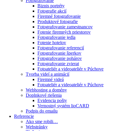
Fotografovanie
Biznis portréty
Fotografie akcií
Firemné fotografovanie
Produktové fotografie
Fotografovanie zamestnancov
Fotenie firemných priestorov
Fotografovanie jedla
Fotenie hotelov
Fotografovanie referencií
Fotografovanie šperkov
Fotografovanie pohárov
Fotografovanie zvierat
Fotoateliér a videoateliér v Púchove
Tvorba videí a animácií
Firemné videá
Fotoateliér a videoateliér v Púchove
Webhosting a domény
Doplnkové riešenia
Evidencia pošty
Vernostný systém lioCARD
Podpis do emailu
Referencie
Ako sme robili…
Webstránky