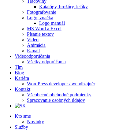
Tlačoviny
Katalógy, brožúry, letáky
Fotografovanie
Logo, značka
Logo manuál
MS Word a Excel
Písanie textov
Video
Animácia
E-mail
Videoodporúčania
Všetky odporúčania
Tím
Blog
Kariéra
WordPress developer / webdizajnér
Kontakt
Všeobecné obchodné podmienky
Spracovanie osobných údajov
Kto sme
Novinky
Služby