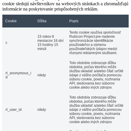
cookie sledujú návštevníkov na webových stránkach a zhromažďujú
informácie na poskytovanie prispôsobených reklám.
Cookie
Dĺžka
Popis
Tento cookie využíva spoločnosť
15 rokov 6
Rubicon Project pre riadenie
mesiacov 16 dní
synchronizácie identifikácie
c
15 hodiny 15
používateľov a výmenu
minút
používateľských údajov medzi
rôznymi reklamnými službami.
Toto obdobie zobrazuje dĺžku
obdobia, počas ktorého môže
služba ukladať a/alebo čítať určité
rl_anonymous_i
nikdy
údaje z vášho počítača pomocou
d
súboru cookie, pixelu, rozhrania
API, sledovania bez súborov
cookie alebo iných zdrojov.
Toto obdobie zobrazuje dĺžku
obdobia, počas ktorého môže
služba ukladať a/alebo čítať určité
rl_user_id
nikdy
údaje z vášho počítača pomocou
súboru cookie, pixelu, rozhrania
API, sledovania bez súborov
cookie alebo iných zdrojov.