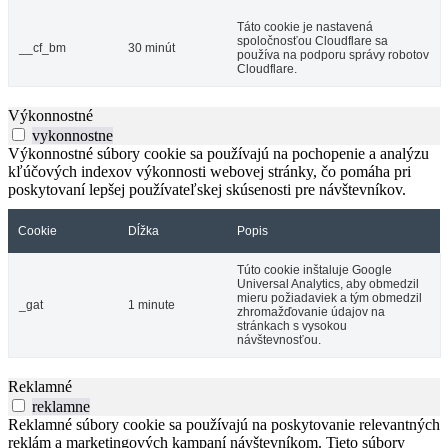
Táto cookie je nastavená
spoločnosťou Cloudflare sa
__cf_bm
30 minút
používa na podporu správy robotov
Cloudflare.
Výkonnostné
vykonnostne
Výkonnostné súbory cookie sa používajú na pochopenie a analýzu
kľúčových indexov výkonnosti webovej stránky, čo pomáha pri
poskytovaní lepšej používateľskej skúsenosti pre návštevníkov.
Cookie
Dĺžka
Popis
Túto cookie inštaluje Google
Universal Analytics, aby obmedzil
mieru požiadaviek a tým obmedzil
_gat
1 minute
zhromažďovanie údajov na
stránkach s vysokou
návštevnosťou.
Reklamné
reklamne
Reklamné súbory cookie sa používajú na poskytovanie relevantných
reklám a marketingových kampaní návštevníkom. Tieto súbory