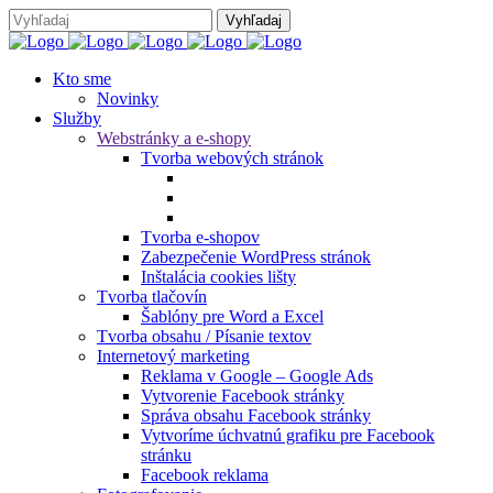
Kto sme
Novinky
Služby
Webstránky a e-shopy
Tvorba webových stránok
Tvorba e-shopov
Zabezpečenie WordPress stránok
Inštalácia cookies lišty
Tvorba tlačovín
Šablóny pre Word a Excel
Tvorba obsahu / Písanie textov
Internetový marketing
Reklama v Google – Google Ads
Vytvorenie Facebook stránky
Správa obsahu Facebook stránky
Vytvoríme úchvatnú grafiku pre Facebook
stránku
Facebook reklama