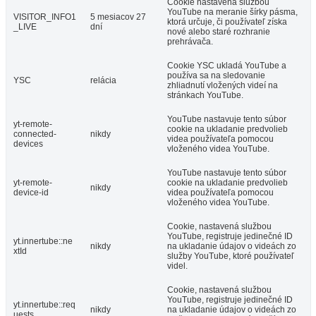
Cookie nastavená službou
YouTube na meranie šírky pásma,
VISITOR_INFO1
5 mesiacov 27
ktorá určuje, či používateľ získa
_LIVE
dní
nové alebo staré rozhranie
prehrávača.
Cookie YSC ukladá YouTube a
používa sa na sledovanie
YSC
relácia
zhliadnutí vložených videí na
stránkach YouTube.
YouTube nastavuje tento súbor
yt-remote-
cookie na ukladanie predvolieb
connected-
nikdy
videa používateľa pomocou
devices
vloženého videa YouTube.
YouTube nastavuje tento súbor
yt-remote-
cookie na ukladanie predvolieb
nikdy
device-id
videa používateľa pomocou
vloženého videa YouTube.
Cookie, nastavená službou
YouTube, registruje jedinečné ID
yt.innertube::ne
nikdy
na ukladanie údajov o videách zo
xtId
služby YouTube, ktoré používateľ
videl.
Cookie, nastavená službou
YouTube, registruje jedinečné ID
yt.innertube::req
nikdy
na ukladanie údajov o videách zo
uests