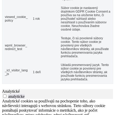
Súbor cookie je nastavený
doplnkom GDPR Cookie Consent a
používa sa na uloženie toho, či
viewed_cookie_
1 rok
používateľ súhlasil alebo
policy
nesúhlasil s používaním súborov
cookie. Neuchováva žiadne
osobné údaje.
Testuje, či sú povolené súbory
cookie. Tento súbor cookie je
wpml_browser_
povolený pre všetkých
redirect_test
návštevníkov stránky, ak používate
funkciu presmerovania jazyka
prehliadača.
Ukladá presmerovaný jazyk. Tento
súbor cookie je povolený pre
_icl_visitor_lang
1 deň
všetkých návštevníkov stránky, ak
_js
používate funkciu presmerovania
jazyka prehliadača.
Analytické
analyticke
Analytické cookies sa používajú na pochopenie toho, ako
návštevníci interagujú s webovou stránkou. Tieto súbory cookie
pomáhajú poskytovať informácie o metrikách, ako je počet
návštevníkov, miera odchodov, zdroj návštevnosti atď.