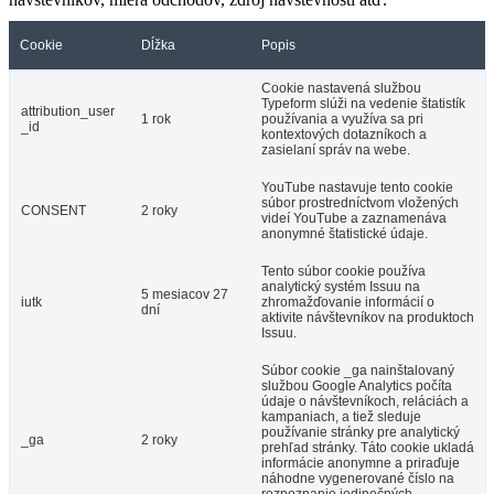
Cookie
Dĺžka
Popis
Cookie nastavená službou
Typeform slúži na vedenie štatistík
attribution_user
1 rok
používania a využíva sa pri
_id
kontextových dotazníkoch a
zasielaní správ na webe.
YouTube nastavuje tento cookie
súbor prostredníctvom vložených
CONSENT
2 roky
videí YouTube a zaznamenáva
anonymné štatistické údaje.
Tento súbor cookie používa
analytický systém Issuu na
5 mesiacov 27
iutk
zhromažďovanie informácií o
dní
aktivite návštevníkov na produktoch
Issuu.
Súbor cookie _ga nainštalovaný
službou Google Analytics počíta
údaje o návštevníkoch, reláciách a
kampaniach, a tiež sleduje
používanie stránky pre analytický
_ga
2 roky
prehľad stránky. Táto cookie ukladá
informácie anonymne a priraďuje
náhodne vygenerované číslo na