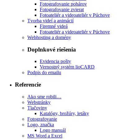
Fotografovanie pohárov
Fotografovanie zvierat
Fotoateliér a videoateliér v Púchove
Tvorba videí a animácií
Firemné videá
Fotoateliér a videoateliér v Púchove
Webhosting a domény
Doplnkové riešenia
Evidencia pošty
Vernostný systém lioCARD
Podpis do emailu
Referencie
Ako sme robili…
Webstránky
Tlačoviny
Katalógy, brožúry, letáky
Fotografovanie
Logo, značka
Logo manuál
MS Word a Excel