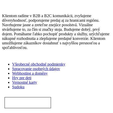
Klientom radíme v B2B a B2C komunikácii, zvyšujeme
dôveryhodnosť, podporujeme predaj aj za hranicami regiónu.
Navrhujeme jasne a zreteľne znejúce posolstvá. Vizuálne
stvárňujeme to, za čím si značky stoja. Budujeme dobrý, prvý
dojem. Pomáhame ľahko pochopiť produkty a služby, urýchľujeme
nákupné rozhodnutia a zlepšujeme predajné konverzie. Klientom
umožňujeme zákazníkov dosiahnuť s najvyššou presnosťou a
spoľahlivosťou.
Všeobecné obchodné podmienky
Spracovanie osobných údajov
Webhosting a domény
Hry pre deti
Vernostné karty
Sudoku
NASTAVENIA COOKIES