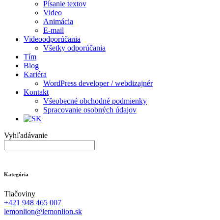
Písanie textov
Video
Animácia
E-mail
Videoodporúčania
Všetky odporúčania
Tím
Blog
Kariéra
WordPress developer / webdizajnér
Kontakt
Všeobecné obchodné podmienky
Spracovanie osobných údajov
Vyhľadávanie
Kategória
Tlačoviny
+421 948 465 007
lemonlion@lemonlion.sk