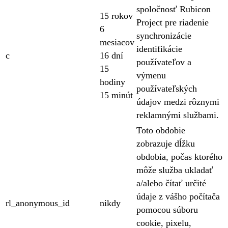
spoločnosť Rubicon
15 rokov
Project pre riadenie
6
synchronizácie
mesiacov
identifikácie
c
16 dní
používateľov a
15
výmenu
hodiny
používateľských
15 minút
údajov medzi rôznymi
reklamnými službami.
Toto obdobie
zobrazuje dĺžku
obdobia, počas ktorého
môže služba ukladať
a/alebo čítať určité
údaje z vášho počítača
rl_anonymous_id
nikdy
pomocou súboru
cookie, pixelu,