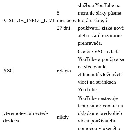
službou YouTube na
5
meranie šírky pásma,
VISITOR_INFO1_LIVE
mesiacov
ktorá určuje, či
27 dní
používateľ získa nové
alebo staré rozhranie
prehrávača.
Cookie YSC ukladá
YouTube a používa sa
na sledovanie
YSC
relácia
zhliadnutí vložených
videí na stránkach
YouTube.
YouTube nastavuje
tento súbor cookie na
yt-remote-connected-
ukladanie predvolieb
nikdy
devices
videa používateľa
pomocou vloženého