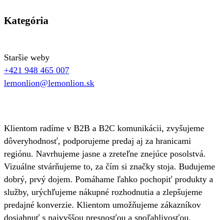
Kategória
Staršie weby
+421 948 465 007
lemonlion@lemonlion.sk
Klientom radíme v B2B a B2C komunikácii, zvyšujeme
dôveryhodnosť, podporujeme predaj aj za hranicami
regiónu. Navrhujeme jasne a zreteľne znejúce posolstvá.
Vizuálne stvárňujeme to, za čím si značky stoja. Budujeme
dobrý, prvý dojem. Pomáhame ľahko pochopiť produkty a
služby, urýchľujeme nákupné rozhodnutia a zlepšujeme
predajné konverzie. Klientom umožňujeme zákazníkov
dosiahnuť s najvyššou presnosťou a spoľahlivosťou.