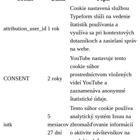
Cookie nastavená službou
Typeform slúži na vedenie
štatistík používania a
attribution_user_id
1 rok
využíva sa pri kontextových
dotazníkoch a zasielaní správ
na webe.
YouTube nastavuje tento
cookie súbor
prostredníctvom vložených
CONSENT
2 roky
videí YouTube a
zaznamenáva anonymné
štatistické údaje.
Tento súbor cookie používa
5
analytický systém Issuu na
iutk
mesiacov
zhromažďovanie informácií
27 dní
o aktivite návštevníkov na