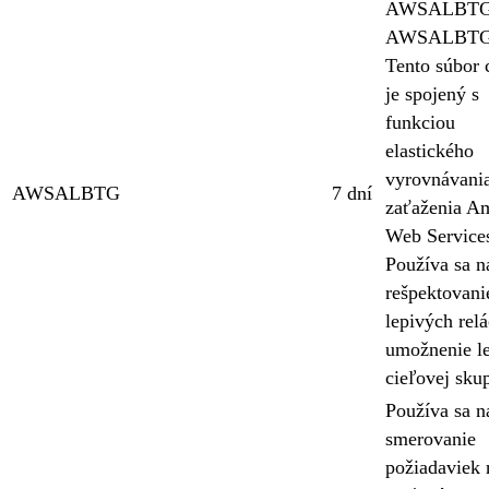
AWSALBTG
AWSALBTG
Tento súbor 
je spojený s
funkciou
elastického
vyrovnávani
AWSALBTG
7 dní
zaťaženia A
Web Service
Používa sa n
rešpektovani
lepivých relá
umožnenie le
cieľovej sku
Používa sa n
smerovanie
požiadaviek 