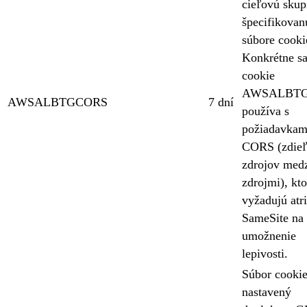
cieľovú skup
špecifikovan
súbore cooki
Konkrétne sa
cookie
AWSALBT
AWSALBTGCORS
7 dní
používa s
požiadavkam
CORS (zdieľ
zdrojov med
zdrojmi), kto
vyžadujú atr
SameSite na
umožnenie
lepivosti.
Súbor cookie
nastavený