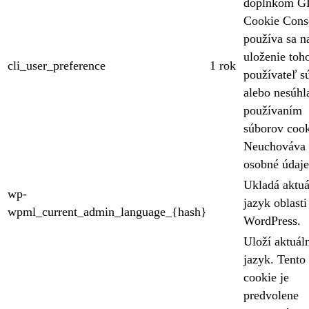
doplnkom 
Cookie Cons
používa sa n
uloženie toho
cli_user_preference
1 rok
používateľ sú
alebo nesúhla
používaním
súborov cook
Neuchováva 
osobné údaje
Ukladá aktu
wp-
jazyk oblasti
wpml_current_admin_language_{hash}
WordPress.
Uloží aktuál
jazyk. Tento
cookie je
predvolene