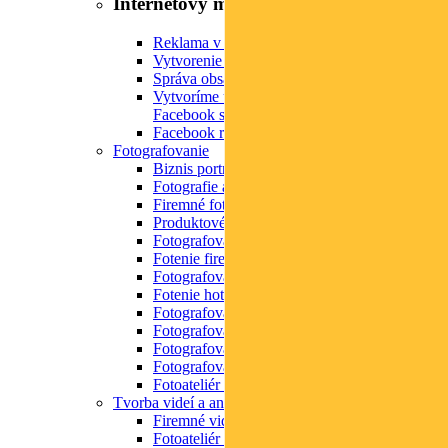
Internetový marketing
Reklama v Google – Google Ads
Vytvorenie Facebook stránky
Správa obsahu Facebook stránky
Vytvoríme úchvatnú grafiku pre
Facebook stránku
Facebook reklama
Fotografovanie
Biznis portréty
Fotografie akcií
Firemné fotografovanie
Produktové fotografie
Fotografovanie zamestnancov
Fotenie firemných priestorov
Fotografovanie jedla
Fotenie hotelov
Fotografovanie referencií
Fotografovanie šperkov
Fotografovanie pohárov
Fotografovanie zvierat
Fotoateliér a videoateliér v Púchove
Tvorba videí a animácií
Firemné videá
Fotoateliér a videoateliér v Púchove