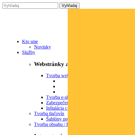
Kto sme
Novinky
Služby
Webstránky a e-shopy
Tvorba webových stránok
Tvorba e-shopov
Zabezpečenie WordPress stránok
Inštalácia cookies lišty
Tvorba tlačovín
Šablóny pre Word a Excel
Tvorba obsahu / Písanie textov