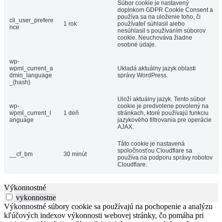
Súbor cookie je nastavený
doplnkom GDPR Cookie Consent a
používa sa na uloženie toho, či
cli_user_prefere
1 rok
používateľ súhlasil alebo
nce
nesúhlasil s používaním súborov
cookie. Neuchováva žiadne
osobné údaje.
wp-
wpml_current_a
Ukladá aktuálny jazyk oblasti
dmin_language
správy WordPress.
_{hash}
Uloží aktuálny jazyk. Tento súbor
wp-
cookie je predvolene povolený na
wpml_current_l
1 deň
stránkach, ktoré používajú funkciu
anguage
jazykového filtrovania pre operácie
AJAX.
Táto cookie je nastavená
spoločnosťou Cloudflare sa
__cf_bm
30 minút
používa na podporu správy robotov
Cloudflare.
Výkonnostné
vykonnostne
Výkonnostné súbory cookie sa používajú na pochopenie a analýzu
kľúčových indexov výkonnosti webovej stránky, čo pomáha pri