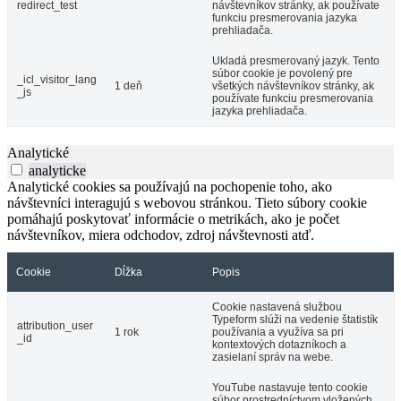
redirect_test
návštevníkov stránky, ak používate
funkciu presmerovania jazyka
prehliadača.
Ukladá presmerovaný jazyk. Tento
súbor cookie je povolený pre
_icl_visitor_lang
1 deň
všetkých návštevníkov stránky, ak
_js
používate funkciu presmerovania
jazyka prehliadača.
Analytické
analyticke
Analytické cookies sa používajú na pochopenie toho, ako
návštevníci interagujú s webovou stránkou. Tieto súbory cookie
pomáhajú poskytovať informácie o metrikách, ako je počet
návštevníkov, miera odchodov, zdroj návštevnosti atď.
Cookie
Dĺžka
Popis
Cookie nastavená službou
Typeform slúži na vedenie štatistík
attribution_user
1 rok
používania a využíva sa pri
_id
kontextových dotazníkoch a
zasielaní správ na webe.
YouTube nastavuje tento cookie
súbor prostredníctvom vložených