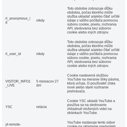
Toto obdobie zobrazuje dĺžku
obdobia, počas ktorého môže
služba ukladať a/alebo čítať určité
rl_anonymous_i
nikdy
údaje z vášho počítača pomocou
d
súboru cookie, pixelu, rozhrania
API, sledovania bez súborov
cookie alebo iných zdrojov.
Toto obdobie zobrazuje dĺžku
obdobia, počas ktorého môže
služba ukladať a/alebo čítať určité
rl_user_id
nikdy
údaje z vášho počítača pomocou
súboru cookie, pixelu, rozhrania
API, sledovania bez súborov
cookie alebo iných zdrojov.
Cookie nastavená službou
YouTube na meranie šírky pásma,
VISITOR_INFO1
5 mesiacov 27
ktorá určuje, či používateľ získa
_LIVE
dní
nové alebo staré rozhranie
prehrávača.
Cookie YSC ukladá YouTube a
používa sa na sledovanie
YSC
relácia
zhliadnutí vložených videí na
stránkach YouTube.
YouTube nastavuje tento súbor
yt-remote-
cookie na ukladanie predvolieb