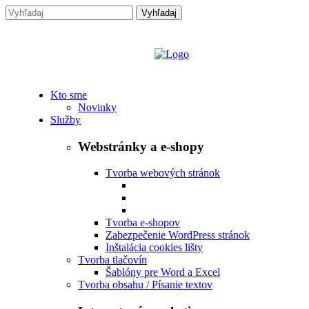
Kto sme
Novinky
Služby
Webstránky a e-shopy
Tvorba webových stránok
Tvorba e-shopov
Zabezpečenie WordPress stránok
Inštalácia cookies lišty
Tvorba tlačovín
Šablóny pre Word a Excel
Tvorba obsahu / Písanie textov