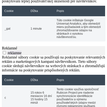
poskytovaní lepšej používateľskej skúsenosti pre návštevníkov.
Cookie
Dĺžka
Popis
Túto cookie inštaluje Google
Universal Analytics, aby obmedzil
mieru požiadaviek a tým obmedzil
_gat
1 minute
zhromažďovanie údajov na
stránkach s vysokou
návštevnosťou.
Reklamné
reklamne
Reklamné súbory cookie sa používajú na poskytovanie relevantných
reklám a marketingových kampaní návštevníkom. Tieto súbory
cookie sledujú návštevníkov na webových stránkach a zhromažďujú
informácie na poskytovanie prispôsobených reklám.
Cookie
Dĺžka
Popis
Tento cookie využíva spoločnosť
15 rokov 6
Rubicon Project pre riadenie
mesiacov 16 dní
synchronizácie identifikácie
c
15 hodiny 15
používateľov a výmenu
minút
používateľských údajov medzi
rôznymi reklamnými službami.