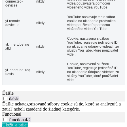
connected-
nikdy
videa používateľa pomocou
devices
vloženého videa YouTube.
YouTube nastavuje tento súbor
yt-remote-
cookie na ukladanie predvolieb
nikdy
device-id
videa používateľa pomocou
vloženého videa YouTube.
Cookie, nastavená službou
YouTube, registruje jedinečné ID
yt.innertube::ne
nikdy
na ukladanie údajov o videách zo
xtId
služby YouTube, ktoré používateľ
videl.
Cookie, nastavená službou
YouTube, registruje jedinečné ID
yt.innertube::req
nikdy
na ukladanie údajov o videách zo
uests
služby YouTube, ktoré používateľ
videl.
Ďalšie
dalsie
Ďalšie nekategorizované súbory cookie sú tie, ktoré sa analyzujú a
zatiaľ neboli zaradené do žiadnej kategórie.
Functional
functional-2
Uložiť a prijať