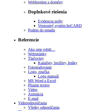
Webhosting a domény
Doplnkové riešenia
Evidencia pošty
Vernostný systém lioCARD
Podpis do emailu
Referencie
Ako sme robili…
Webstránky
Tlačoviny
Katalógy, brožúry, letáky
Fotografovanie
Logo, značka
Logo manuál
MS Word a Excel
Písanie textov
Video
Animácia
E-mail
Videoodporúčania
Všetky odporúčania