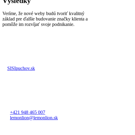
Výsledky
Veríme, že nové weby budú tvoriť kvalitný
základ pre ďalšie budovanie značky klienta a
pomôže im rozvíjať svoje podnikanie.
SISIpuchov.sk
+421 948 465 007
lemonlion@lemonlion.sk