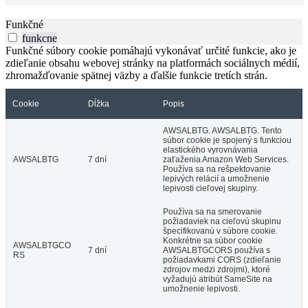
Funkčné
funkcne
Funkčné súbory cookie pomáhajú vykonávať určité funkcie, ako je
zdieľanie obsahu webovej stránky na platformách sociálnych médií,
zhromažďovanie spätnej väzby a ďalšie funkcie tretích strán.
Cookie
Dĺžka
Popis
AWSALBTG. AWSALBTG. Tento
súbor cookie je spojený s funkciou
elastického vyrovnávania
AWSALBTG
7 dní
zaťaženia Amazon Web Services.
Používa sa na rešpektovanie
lepivých relácií a umožnenie
lepivosti cieľovej skupiny.
Používa sa na smerovanie
požiadaviek na cieľovú skupinu
špecifikovanú v súbore cookie.
Konkrétne sa súbor cookie
AWSALBTGCO
7 dní
AWSALBTGCORS používa s
RS
požiadavkami CORS (zdieľanie
zdrojov medzi zdrojmi), ktoré
vyžadujú atribút SameSite na
umožnenie lepivosti.