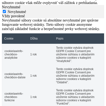
súborov cookie však môže ovplyvniť váš zážitok z prehliadania.
Nevyhnutné
Nevyhnutné
Vždy povolené
Nevyhnutné súbory cookie sú absolútne nevyhnutné pre správne
fungovanie webovej stránky. Tieto súbory cookie anonymne
zaisťujú základné funkcie a bezpečnostné prvky webovej stránky.
Cookie
Dĺžka
Popis
Tento cookie vytvára doplnok
cookielawinfo-
GDPR Cookie Consent pre
checkbox-
1 rok
uloženie súhlasu s ukladaním
analyticke
súborov cookies v kategórii
“Analytické”.
Tento cookie vytvára doplnok
GDPR Cookie Consent pre
cookielawinfo-
1 rok
uloženie súhlasu s ukladaním
checkbox-dalsie
súborov cookies v kategórii
“Ostatné”.
Tento cookie vytvára doplnok
cookielawinfo-
GDPR Cookie Consent pre
checkbox-
1 rok
uloženie súhlasu s ukladaním
funkcne
súborov cookies v kategórii
“Funkčné”.