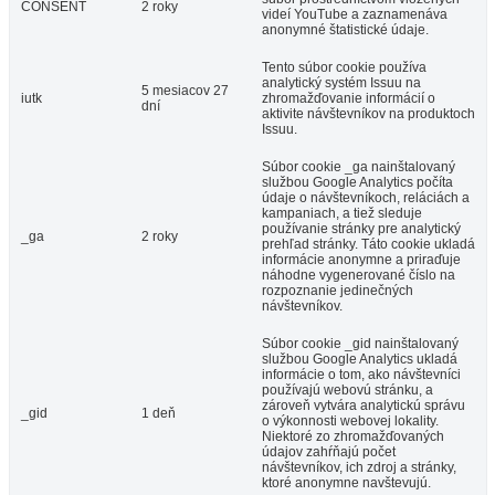
CONSENT
2 roky
videí YouTube a zaznamenáva
anonymné štatistické údaje.
Tento súbor cookie používa
analytický systém Issuu na
5 mesiacov 27
iutk
zhromažďovanie informácií o
dní
aktivite návštevníkov na produktoch
Issuu.
Súbor cookie _ga nainštalovaný
službou Google Analytics počíta
údaje o návštevníkoch, reláciách a
kampaniach, a tiež sleduje
používanie stránky pre analytický
_ga
2 roky
prehľad stránky. Táto cookie ukladá
informácie anonymne a priraďuje
náhodne vygenerované číslo na
rozpoznanie jedinečných
návštevníkov.
Súbor cookie _gid nainštalovaný
službou Google Analytics ukladá
informácie o tom, ako návštevníci
používajú webovú stránku, a
zároveň vytvára analytickú správu
_gid
1 deň
o výkonnosti webovej lokality.
Niektoré zo zhromažďovaných
údajov zahŕňajú počet
návštevníkov, ich zdroj a stránky,
ktoré anonymne navštevujú.