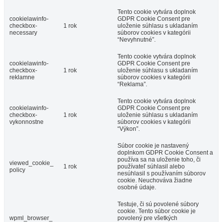
Tento cookie vytvára doplnok
cookielawinfo-
GDPR Cookie Consent pre
checkbox-
1 rok
uloženie súhlasu s ukladaním
necessary
súborov cookies v kategórii
“Nevyhnutné”.
Tento cookie vytvára doplnok
cookielawinfo-
GDPR Cookie Consent pre
checkbox-
1 rok
uloženie súhlasu s ukladaním
reklamne
súborov cookies v kategórii
“Reklama”.
Tento cookie vytvára doplnok
cookielawinfo-
GDPR Cookie Consent pre
checkbox-
1 rok
uloženie súhlasu s ukladaním
vykonnostne
súborov cookies v kategórii
“Výkon”.
Súbor cookie je nastavený
doplnkom GDPR Cookie Consent a
používa sa na uloženie toho, či
viewed_cookie_
1 rok
používateľ súhlasil alebo
policy
nesúhlasil s používaním súborov
cookie. Neuchováva žiadne
osobné údaje.
Testuje, či sú povolené súbory
cookie. Tento súbor cookie je
wpml_browser_
povolený pre všetkých