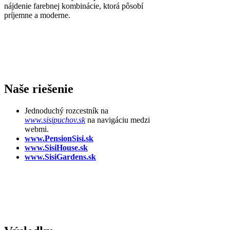
nájdenie farebnej kombinácie, ktorá pôsobí
príjemne a moderne.
Naše riešenie
Jednoduchý rozcestník na
www.sisipuchov.sk
na navigáciu medzi
webmi.
www.PensionSisi.sk
www.SisiHouse.sk
www.SisiGardens.sk