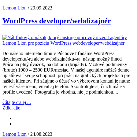
Lemon Lion
/ 29.09.2023
WordPress developer/webdizajnér
Do našeho interného tímu v Púchove hľadáme WordPress
developerku/-ra alebo webdizajnérku/-ra, nástup možný ihneď.
Práca na plný úväzok, na dohodu (brigády). Mzdové podmienky
(brutto) 1000 – 2500 EUR/mesiac. V našej agentúre môžeš denne
uplatňovať svoje schopnosti pri práci na grafických projektoch pre
našich klientov. Pri záujme o účasť vo výberovom konaní je nutné
uviesť váše meno, email aj telefón. Skontrolujte si, či ich máte v
profile uvedené. Fotografia je vhodná, nie je podmienkou....
Čítajte ďalej ...
Zdieľajte
Lemon Lion
/ 24.08.2023