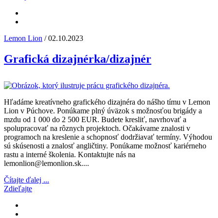
Lemon Lion
/ 02.10.2023
Grafická dizajnérka/dizajnér
Hľadáme kreatívneho grafického dizajnéra do nášho tímu v Lemon
Lion v Púchove. Ponúkame plný úväzok s možnosťou brigády a
mzdu od 1 000 do 2 500 EUR. Budete kresliť, navrhovať a
spolupracovať na rôznych projektoch. Očakávame znalosti v
programoch na kreslenie a schopnosť dodržiavať termíny. Výhodou
sú skúsenosti a znalosť angličtiny. Ponúkame možnosť kariérneho
rastu a interné školenia. Kontaktujte nás na
lemonlion@lemonlion.sk....
Čítajte ďalej ...
Zdieľajte