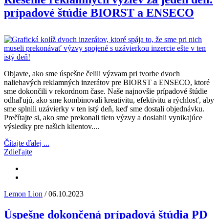
prípadové štúdie BIORST a ENSECO
Objavte, ako sme úspešne čelili výzvam pri tvorbe dvoch
naliehavých reklamných inzerátov pre BIORST a ENSECO, ktoré
sme dokončili v rekordnom čase. Naše najnovšie prípadové štúdie
odhaľujú, ako sme kombinovali kreativitu, efektivitu a rýchlosť, aby
sme splnili uzávierky v ten istý deň, keď sme dostali objednávku.
Prečítajte si, ako sme prekonali tieto výzvy a dosiahli vynikajúce
výsledky pre našich klientov....
Čítajte ďalej ...
Zdieľajte
Lemon Lion
/ 06.10.2023
Úspešne dokončená prípadová štúdia PD