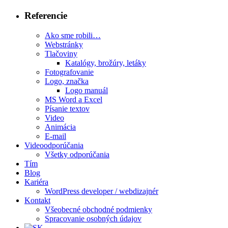
Referencie
Ako sme robili…
Webstránky
Tlačoviny
Katalógy, brožúry, letáky
Fotografovanie
Logo, značka
Logo manuál
MS Word a Excel
Písanie textov
Video
Animácia
E-mail
Videoodporúčania
Všetky odporúčania
Tím
Blog
Kariéra
WordPress developer / webdizajnér
Kontakt
Všeobecné obchodné podmienky
Spracovanie osobných údajov