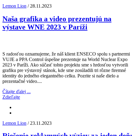
Lemon Lion
/ 28.11.2023
Naša grafika a video prezentujú na
výstave WNE 2023 v Paríži
S radosťou oznamujeme, že náš klient ENSECO spolu s partnermi
VUJE a PPA Control úspešne prezentuje na World Nuclear Expo
2023 v Paríži. Ako súčasť tohto projektu sme s hrdosťou vytvorili
grafiku pre výstavný stánok, kde sme zosúladili tri rôzne firemné
identity do jedného elegantného celku. Pozrite si naše dielo a
prezentačné video....
Čítajte ďalej ...
Zdieľajte
Lemon Lion
/ 23.11.2023
Riešenie reklamných výziev za jeden deň: