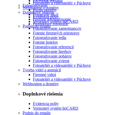
Facebook reklama
Fotoateliér a videoateliér v Púchove
Fotografovanie
Webhosting a domény
Biznis portréty
Doplnkové riešenia
Fotografie akcií
Evidencia pošty
Firemné fotografovanie
Vernostný systém lioCARD
Produktové fotografie
Podpis do emailu
Fotografovanie zamestnancov
Fotenie firemných priestorov
Fotografovanie jedla
Fotenie hotelov
Fotografovanie referencií
Fotografovanie šperkov
Fotografovanie pohárov
Fotografovanie zvierat
Fotoateliér a videoateliér v Púchove
Tvorba videí a animácií
Firemné videá
Fotoateliér a videoateliér v Púchove
Webhosting a domény
Doplnkové riešenia
Evidencia pošty
Vernostný systém lioCARD
Podpis do emailu