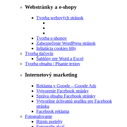
Webstránky a e-shopy
Tvorba webových stránok
Tvorba e-shopov
Zabezpečenie WordPress stránok
Inštalácia cookies lišty
Tvorba tlačovín
Šablóny pre Word a Excel
Tvorba obsahu / Písanie textov
Internetový marketing
Reklama v Google – Google Ads
Vytvorenie Facebook stránky
Správa obsahu Facebook stránky
Vytvoríme úchvatnú grafiku pre Facebook
stránku
Facebook reklama
Fotografovanie
Biznis portréty
Fotografie akcií