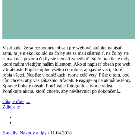
V prípade, že sa rozhodnete obsah pre webovú stránku napísať
sami, tu je niekoľko rád na čo by ste sa mali sústrediť, na čo by ste
si mali dať pozor a čo by ste nemali zanedbať. Sú to praktické rady,
ktoré radím všetkým našim klientom. Ako si napísať obsah pre web
v krátkosti: Popíšte úplne všetko čo robíte, aj zjavné veci, ktoré
robia všetci. Nepíšte v odrážkach, tvorte celé vety. Píšte o tom, pod
čím chcete, aby vás zákazníci hľadali. Reagujte aj na aktuálne témy.
Spravte bohatý obsah. Používajte fotografie a tvorte videá.
Ponúknite akciu, ktorú chcete, aby návštevníci po dokončení...
Čítajte ďalej ...
Zdieľajte
E-maily
,
Návody a tipy
/ 11.04.2018