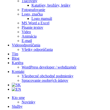
Tlačoviny
Katalógy, brožúry, letáky
Fotografovanie
Logo, značka
Logo manuál
MS Word a Excel
Písanie textov
Video
Animácia
E-mail
Videoodporúčania
Všetky odporúčania
Tím
Blog
Kariéra
WordPress developer / webdizajnér
Kontakt
Všeobecné obchodné podmienky
Spracovanie osobných údajov
Kto sme
Novinky
Služby