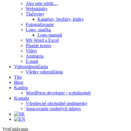
Ako sme robili…
Webstránky
Tlačoviny
Katalógy, brožúry, letáky
Fotografovanie
Logo, značka
Logo manuál
MS Word a Excel
Písanie textov
Video
Animácia
E-mail
Videoodporúčania
Všetky odporúčania
Tím
Blog
Kariéra
WordPress developer / webdizajnér
Kontakt
Všeobecné obchodné podmienky
Spracovanie osobných údajov
Vyhľadávanie