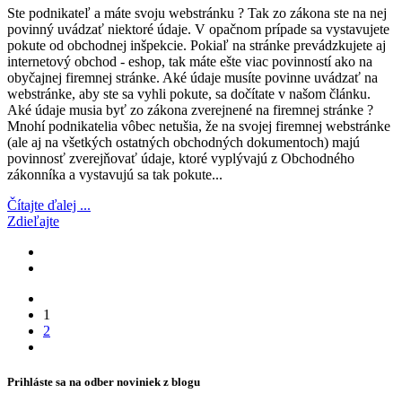
Ste podnikateľ a máte svoju webstránku ? Tak zo zákona ste na nej
povinný uvádzať niektoré údaje. V opačnom prípade sa vystavujete
pokute od obchodnej inšpekcie. Pokiaľ na stránke prevádzkujete aj
internetový obchod - eshop, tak máte ešte viac povinností ako na
obyčajnej firemnej stránke. Aké údaje musíte povinne uvádzať na
webstránke, aby ste sa vyhli pokute, sa dočítate v našom článku.
Aké údaje musia byť zo zákona zverejnené na firemnej stránke ?
Mnohí podnikatelia vôbec netušia, že na svojej firemnej webstránke
(ale aj na všetkých ostatných obchodných dokumentoch) majú
povinnosť zverejňovať údaje, ktoré vyplývajú z Obchodného
zákonníka a vystavujú sa tak pokute...
Čítajte ďalej ...
Zdieľajte
1
2
Prihláste sa na odber noviniek z blogu