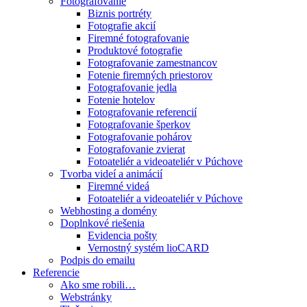
Fotografovanie
Biznis portréty
Fotografie akcií
Firemné fotografovanie
Produktové fotografie
Fotografovanie zamestnancov
Fotenie firemných priestorov
Fotografovanie jedla
Fotenie hotelov
Fotografovanie referencií
Fotografovanie šperkov
Fotografovanie pohárov
Fotografovanie zvierat
Fotoateliér a videoateliér v Púchove
Tvorba videí a animácií
Firemné videá
Fotoateliér a videoateliér v Púchove
Webhosting a domény
Doplnkové riešenia
Evidencia pošty
Vernostný systém lioCARD
Podpis do emailu
Referencie
Ako sme robili…
Webstránky