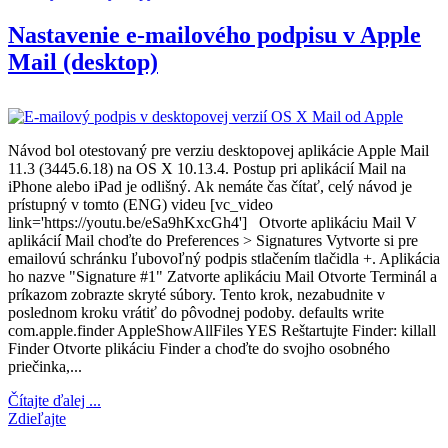
Nastavenie e-mailového podpisu v Apple
Mail (desktop)
Návod bol otestovaný pre verziu desktopovej aplikácie Apple Mail
11.3 (3445.6.18) na OS X 10.13.4. Postup pri aplikácií Mail na
iPhone alebo iPad je odlišný. Ak nemáte čas čítať, celý návod je
prístupný v tomto (ENG) videu [vc_video
link='https://youtu.be/eSa9hKxcGh4'] Otvorte aplikáciu Mail V
aplikácií Mail choďte do Preferences > Signatures Vytvorte si pre
emailovú schránku ľubovoľný podpis stlačením tlačidla +. Aplikácia
ho nazve "Signature #1" Zatvorte aplikáciu Mail Otvorte Terminál a
príkazom zobrazte skryté súbory. Tento krok, nezabudnite v
poslednom kroku vrátiť do pôvodnej podoby. defaults write
com.apple.finder AppleShowAllFiles YES Reštartujte Finder: killall
Finder Otvorte plikáciu Finder a choďte do svojho osobného
priečinka,...
Čítajte ďalej ...
Zdieľajte