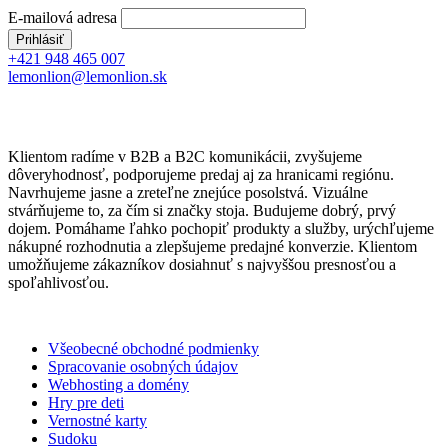
E-mailová adresa
+421 948 465 007
lemonlion@lemonlion.sk
Klientom radíme v B2B a B2C komunikácii, zvyšujeme
dôveryhodnosť, podporujeme predaj aj za hranicami regiónu.
Navrhujeme jasne a zreteľne znejúce posolstvá. Vizuálne
stvárňujeme to, za čím si značky stoja. Budujeme dobrý, prvý
dojem. Pomáhame ľahko pochopiť produkty a služby, urýchľujeme
nákupné rozhodnutia a zlepšujeme predajné konverzie. Klientom
umožňujeme zákazníkov dosiahnuť s najvyššou presnosťou a
spoľahlivosťou.
Všeobecné obchodné podmienky
Spracovanie osobných údajov
Webhosting a domény
Hry pre deti
Vernostné karty
Sudoku