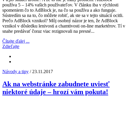
používa 5 – 14% vašich používateľov. V článku iba v rýchlosti
spomeniem čo to AdBlock je, na čo sa používa a ako funguje.
Sústredím sa na to, čo môžete robiť, ak ste sa v tejto situácií ocitli.
Prečo AdBlock vznikol? Môj osobný názor je ten, že AdBlock
vznikol v dôsledku lenivosti a chamtivosti on-line marketérov. Tí v
snahe predávať čoraz viac rezignovali na presné...
Čítajte ďalej ...
Zdieľajte
Návody a tipy
/ 23.11.2017
Ak na webstránke zabudnete uviesť
niektoré údaje – hrozí vám pokuta!