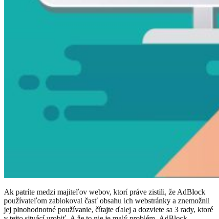
Ak patríte medzi majiteľov webov, ktorí práve zistili, že AdBlock
používateľom zablokoval časť obsahu ich webstránky a znemožnil
jej plnohodnotné používanie, čítajte ďalej a dozviete sa 3 rady, ktoré
v tejto situácí urobiť. A že to nie je malý problém. AdBlock