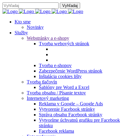
Kto sme
Novinky
Služby
Webstránky a e-shopy
Tvorba webových stránok
Tvorba e-shopov
Zabezpečenie WordPress stránok
Inštalácia cookies lišty
Tvorba tlačovín
Šablóny pre Word a Excel
Tvorba obsahu / Písanie textov
Internetový marketing
Reklama v Google – Google Ads
Vytvorenie Facebook stránky
Správa obsahu Facebook stránky
Vytvoríme úchvatnú grafiku pre Facebook
stránku
Facebook reklama