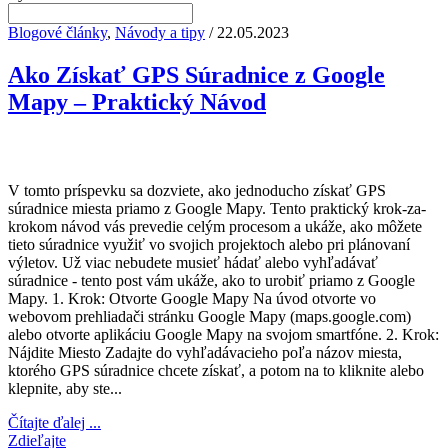
Blogové články
,
Návody a tipy
/ 22.05.2023
Ako Získať GPS Súradnice z Google
Mapy – Praktický Návod
V tomto príspevku sa dozviete, ako jednoducho získať GPS
súradnice miesta priamo z Google Mapy. Tento praktický krok-za-
krokom návod vás prevedie celým procesom a ukáže, ako môžete
tieto súradnice využiť vo svojich projektoch alebo pri plánovaní
výletov. Už viac nebudete musieť hádať alebo vyhľadávať
súradnice - tento post vám ukáže, ako to urobiť priamo z Google
Mapy. 1. Krok: Otvorte Google Mapy Na úvod otvorte vo
webovom prehliadači stránku Google Mapy (maps.google.com)
alebo otvorte aplikáciu Google Mapy na svojom smartfóne. 2. Krok:
Nájdite Miesto Zadajte do vyhľadávacieho poľa názov miesta,
ktorého GPS súradnice chcete získať, a potom na to kliknite alebo
klepnite, aby ste...
Čítajte ďalej ...
Zdieľajte