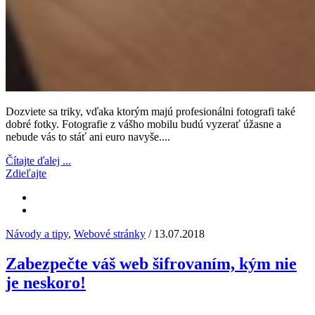
Dozviete sa triky, vďaka ktorým majú profesionálni fotografi také
dobré fotky. Fotografie z vášho mobilu budú vyzerať úžasne a
nebude vás to stáť ani euro navyše....
Čítajte ďalej ...
Zdieľajte
Návody a tipy
,
Webové stránky
/ 13.07.2018
Zabezpečte váš web šifrovaním, kým nie
je neskoro!